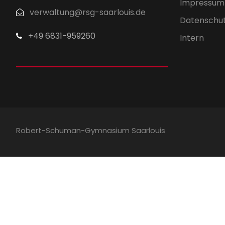
Impressum
verwaltung@rsg-saarlouis.de
Datenschu
+49 6831-959260
Intern
Robert-Schuman-Gymnasium Saarlouis