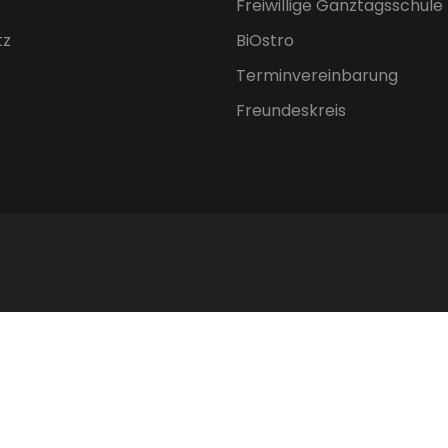
Freiwillige Ganztagsschule
tz
BiOstro
Terminvereinbarung
Freundeskreis