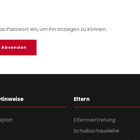
das Passwort ein, um ihn anzeigen zu können.
 Hinweise
Eltern
splan
Elternvertretung
Schulbuchausleihe