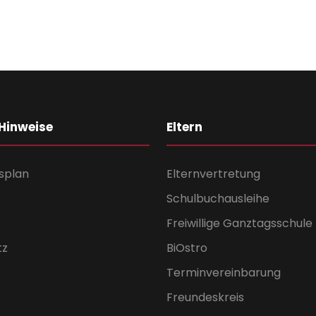
 Hinweise
Eltern
splan
Elternvertretung
Schulbuchausleihe
Freiwillige Ganztagsschule
tz
BiOstro
Terminvereinbarung
Freundeskreis