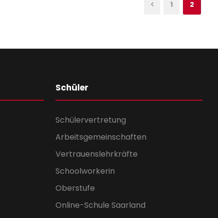
1
2
Schüler
Schülervertretung
Arbeitsgemeinschaften
Vertrauenslehrkräfte
Schoolworkerin
Oberstufe
Online-Schule Saarland