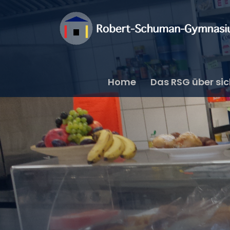
Home
Das RSG über si