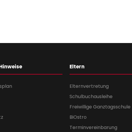
 Hinweise
Eltern
splan
Elternvertretung
Schulbuchausleihe
Freiwillige Ganztagsschule
tz
BiOstro
Terminvereinbarung