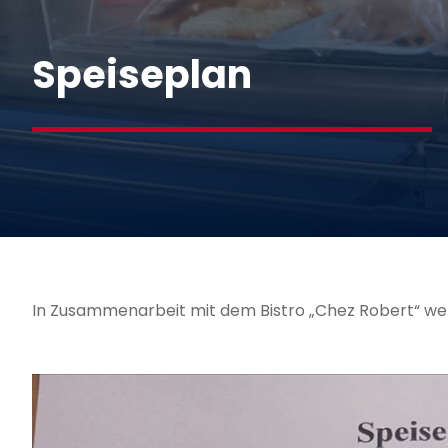
Speiseplan
In Zusammenarbeit mit dem Bistro „Chez Robert“ werd