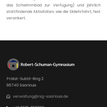
das Schwimmbad zur Verfügung) und jährlich
stattfindende Aktivitäten, wie die Skilehrfahrt, fest
verankert.
Prälat-Subtil-Ring 2
66740 Saarlouis
verwaltung@rsg-saarlouis.de