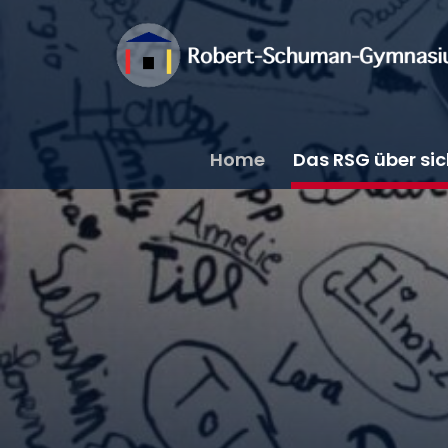
Home
Das RSG über si