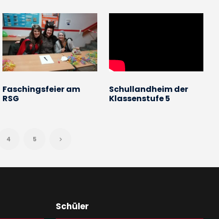
Faschingsfeier am
Schullandheim der
RSG
Klassenstufe 5
4
5
Schüler