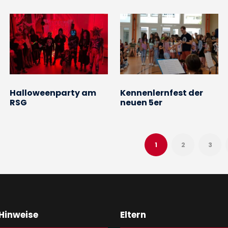
Halloweenparty am
Kennenlernfest der
RSG
neuen 5er
1
2
3
 Hinweise
Eltern