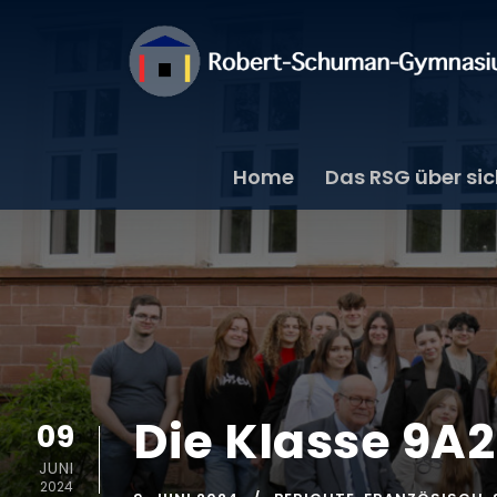
Home
Das RSG über si
Die Klasse 9A2
09
JUNI
2024