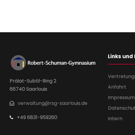
Links und
Vertretung
Prälat-Subtil-Ring 2
Anfahrt
66740 Saarlouis
Impressum
verwaltung@rsg-saarlouis.de
Datenschu
+49 6831-959260
Intern