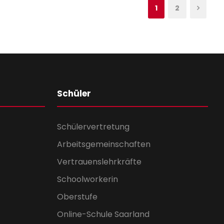
1
2
Schüler
Schülervertretung
Arbeitsgemeinschaften
Vertrauenslehrkräfte
Schoolworkerin
Oberstufe
Online-Schule Saarland