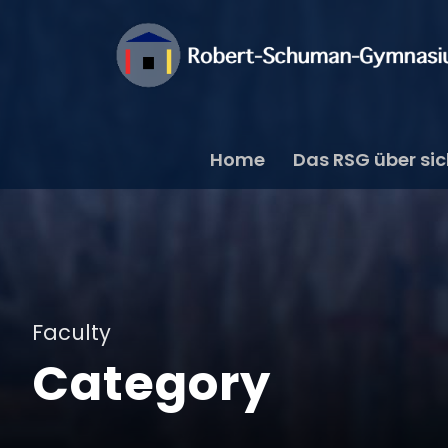
Home
Das RSG über si
Faculty
Category