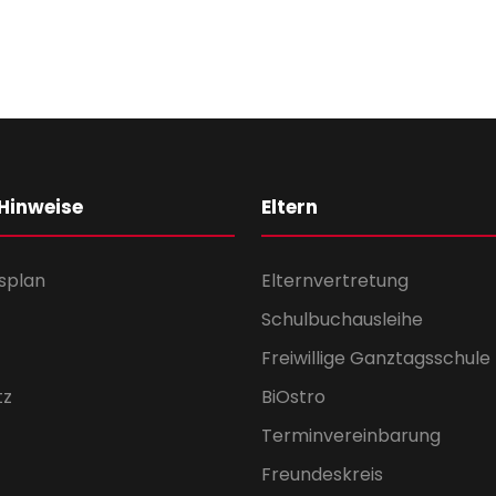
 Hinweise
Eltern
splan
Elternvertretung
Schulbuchausleihe
Freiwillige Ganztagsschule
tz
BiOstro
Terminvereinbarung
Freundeskreis