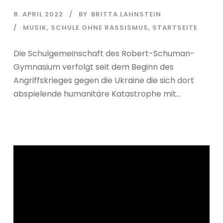
8. APRIL 2022
BY
BRITTA LAHNSTEIN
MUSIK
,
SCHULE OHNE RASSISMUS
,
STARTSEITE
Die Schulgemeinschaft des Robert-Schuman-
Gymnasium verfolgt seit dem Beginn des
Angriffskrieges gegen die Ukraine die sich dort
abspielende humanitäre Katastrophe mit...