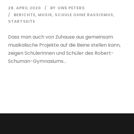
28. APRIL 2020
BY
UWE PETERS
BERICHTE
,
MUSIK
,
SCHULE OHNE RASSISMUS
,
STARTSEITE
Dass man auch von Zuhause aus gemeinsam
musikalische Projekte auf die Beine stellen kann,
zeigen Schülerinnen und Schüler des Robert-
Schuman-Gymnasiums...