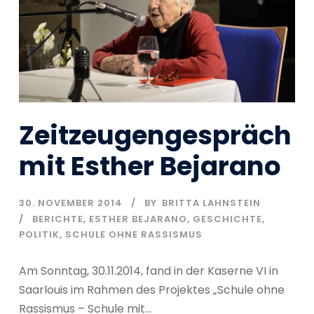
Zeitzeugengespräch
mit Esther Bejarano
30. NOVEMBER 2014
BY
BRITTA LAHNSTEIN
BERICHTE
,
ESTHER BEJARANO
,
GESCHICHTE
,
POLITIK
,
SCHULE OHNE RASSISMUS
Am Sonntag, 30.11.2014, fand in der Kaserne VI in
Saarlouis im Rahmen des Projektes „Schule ohne
Rassismus – Schule mit...