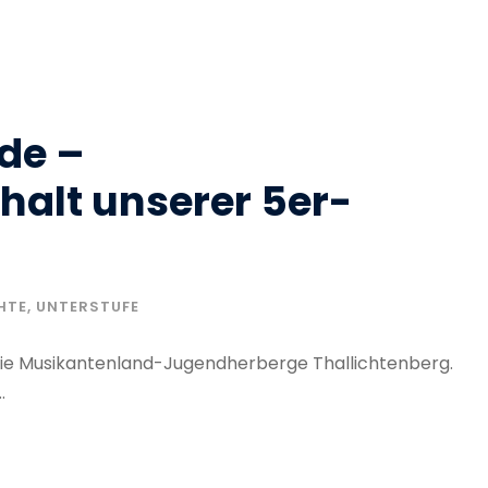
nde –
alt unserer 5er-
HTE
,
UNTERSTUFE
die Musikantenland-Jugendherberge Thallichtenberg.
.