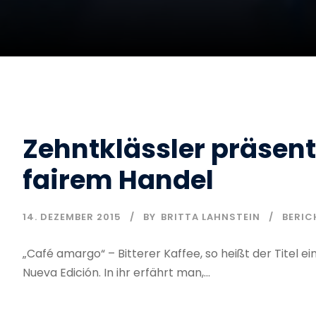
Zehntklässler präsent
fairem Handel
14. DEZEMBER 2015
BY
BRITTA LAHNSTEIN
BERIC
„Café amargo“ – Bitterer Kaffee, so heißt der Titel 
Nueva Edición. In ihr erfährt man,...