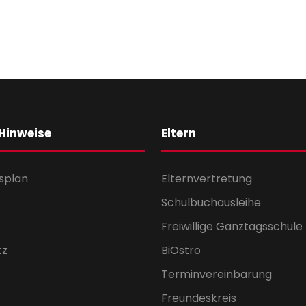
 Hinweise
Eltern
splan
Elternvertretung
Schulbuchausleihe
Freiwillige Ganztagsschule
tz
BiOstro
Terminvereinbarung
Freundeskreis