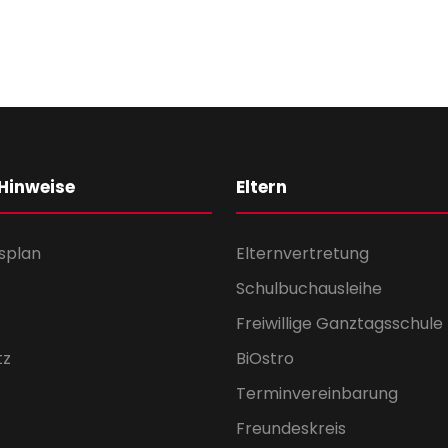
 Hinweise
Eltern
splan
Elternvertretung
Schulbuchausleihe
Freiwillige Ganztagsschule
tz
BiOstro
Terminvereinbarung
Freundeskreis