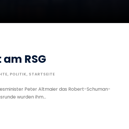
st am RSG
HTE
,
POLITIK
,
STARTSEITE
esminister Peter Altmaier das Robert-Schuman-
srunde wurden ihm...