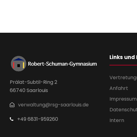
Links und
Vertretung
Prälat-Subtil-Ring 2
Anfahrt
66740 Saarlouis
Impressum
verwaltung@rsg-saarlouis.de
Datenschu
+49 6831-959260
Intern