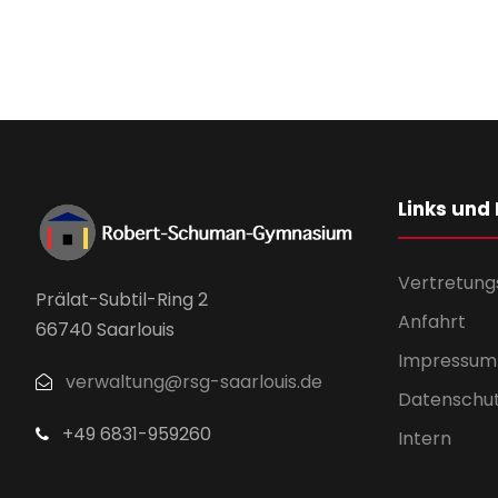
Links und
Vertretung
Prälat-Subtil-Ring 2
Anfahrt
66740 Saarlouis
Impressum
verwaltung@rsg-saarlouis.de
Datenschu
+49 6831-959260
Intern