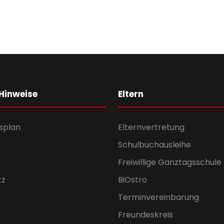
 Hinweise
Eltern
splan
Elternvertretung
Schulbuchausleihe
Freiwillige Ganztagsschule
tz
BiOstro
Terminvereinbarung
Freundeskreis