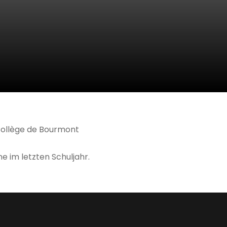
 Collège de Bourmont
 im letzten Schuljahr.