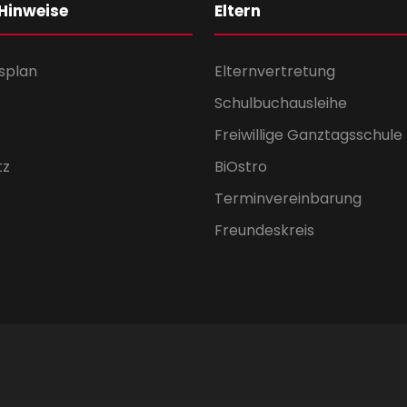
 Hinweise
Eltern
splan
Elternvertretung
Schulbuchausleihe
Freiwillige Ganztagsschule
tz
BiOstro
Terminvereinbarung
Freundeskreis