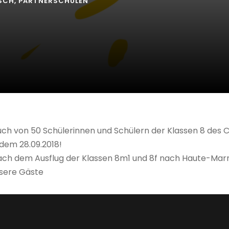
SCH
,
PARTNERSCHULEN
uch von 50 Schülerinnen und Schülern der Klassen 8 des
dem 28.09.2018!
ach dem Ausflug der Klassen 8m1 und 8f nach Haute-Marne
sere Gäste