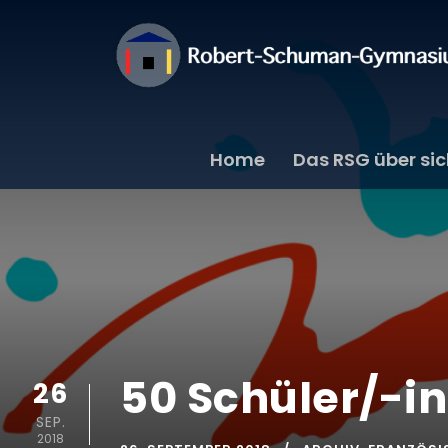
Home
Das RSG über si
50 Schüler/-i
26
SEP.
2018