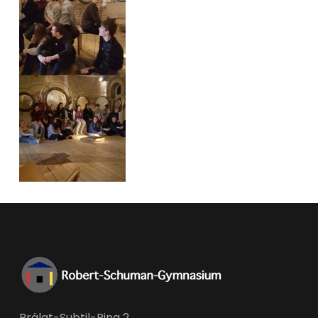
Prälat-Subtil-Ring 2