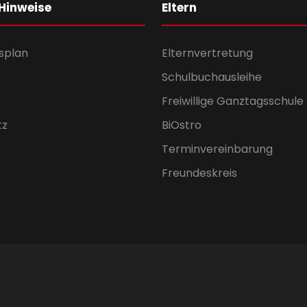
 Hinweise
Eltern
splan
Elternvertretung
Schulbuchausleihe
Freiwillige Ganztagsschule
tz
BiOstro
Terminvereinbarung
Freundeskreis