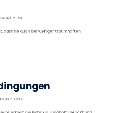
RFAHRT 2024
t, dass sie auch bei weniger traumhaften
edingungen
RFAHRT 2024
ute erneut die Pisten in Jungholz gerockt und