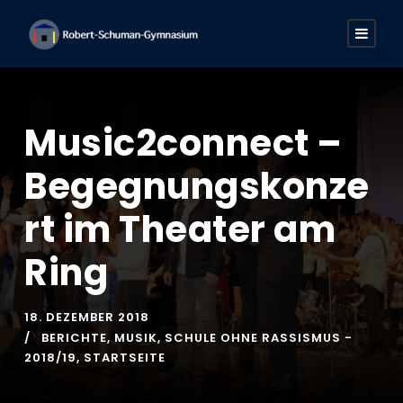
Music2connect –
Begegnungskonze
rt im Theater am
Ring
18. DEZEMBER 2018
BERICHTE
,
MUSIK
,
SCHULE OHNE RASSISMUS -
2018/19
,
STARTSEITE