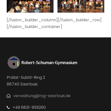
[/fusion_builder_column][/fusion_builder_row]
[/fusion_builder_container]
Prälat-Subtil-Ring 2
66740 Saarlouis
verwaltung@rsg-saarlouis.de
+49 6831-959260