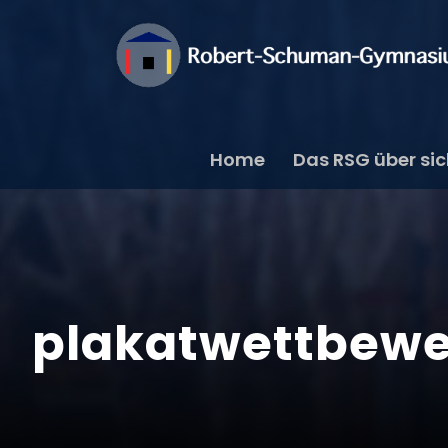
Home
Das RSG über si
plakatwettbew