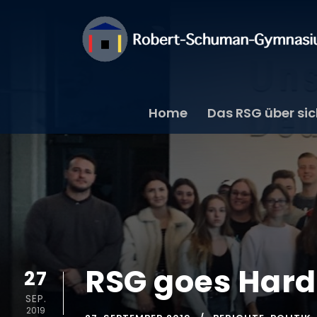
Home
Das RSG über si
RSG goes Har
27
SEP.
2019