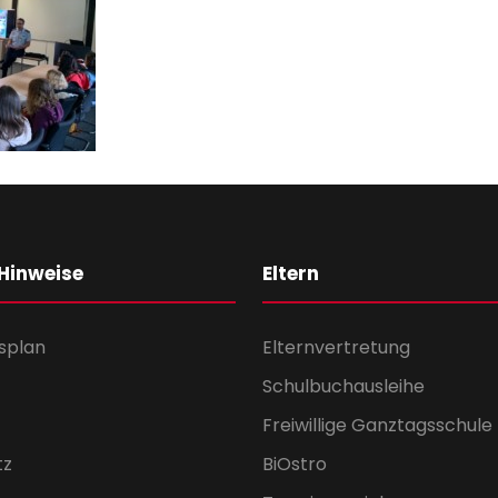
 Hinweise
Eltern
splan
Elternvertretung
Schulbuchausleihe
Freiwillige Ganztagsschule
tz
BiOstro