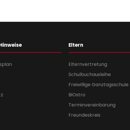
 Hinweise
Eltern
splan
Elternvertretung
Schulbuchausleihe
Freiwillige Ganztagsschule
tz
BiOstro
Terminvereinbarung
Freundeskreis