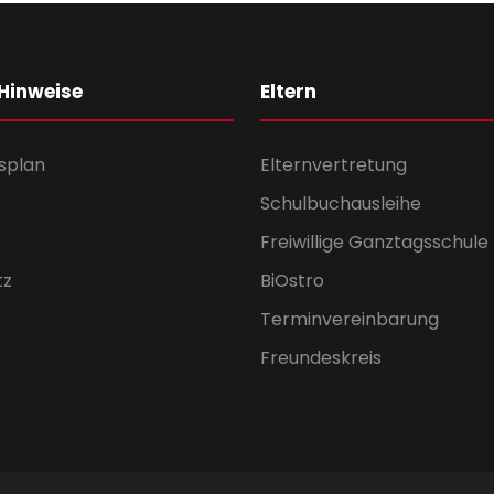
 Hinweise
Eltern
splan
Elternvertretung
Schulbuchausleihe
Freiwillige Ganztagsschule
tz
BiOstro
Terminvereinbarung
Freundeskreis