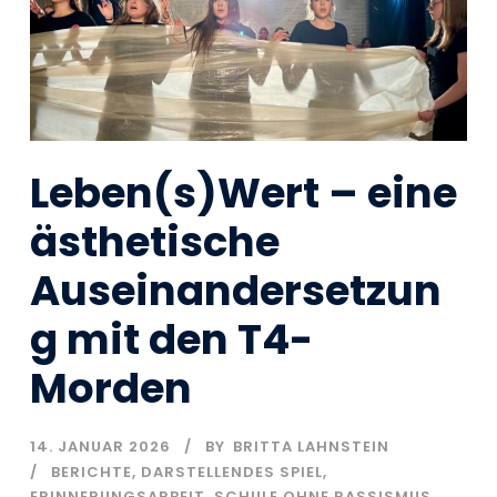
Leben(s)Wert – eine
ästhetische
Auseinandersetzun
g mit den T4-
Morden
14. JANUAR 2026
BY
BRITTA LAHNSTEIN
BERICHTE
,
DARSTELLENDES SPIEL
,
ERINNERUNGSARBEIT
,
SCHULE OHNE RASSISMUS
,