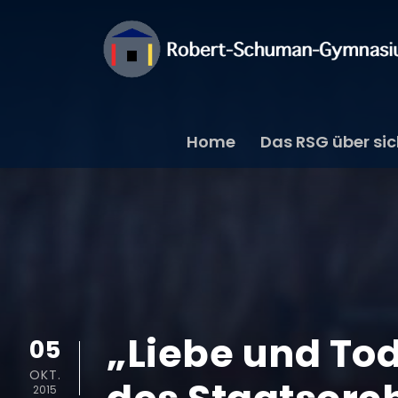
Home
Das RSG über si
„Liebe und To
05
OKT.
2015