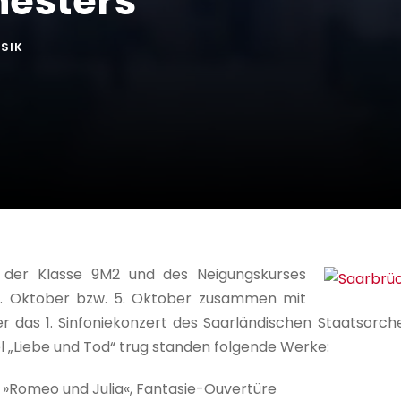
hesters
SIK
r der Klasse 9M2 und des Neigungskurses
4. Oktober bzw. 5. Oktober zusammen mit
nger das 1. Sinfoniekonzert des Saarländischen Staatsor
el „Liebe und Tod“ trug standen folgende Werke:
: »Romeo und Julia«, Fantasie-Ouvertüre