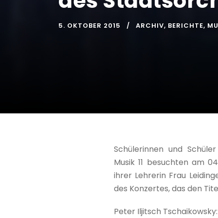
des Staatsorc
5. OKTOBER 2015
ARCHIV
,
BERICHTE
,
MU
Schülerinnen und Schüle
Musik 11 besuchten am 0
ihrer Lehrerin Frau Leidi
des Konzertes, das den Tit
Peter Iljitsch Tschaikowsky