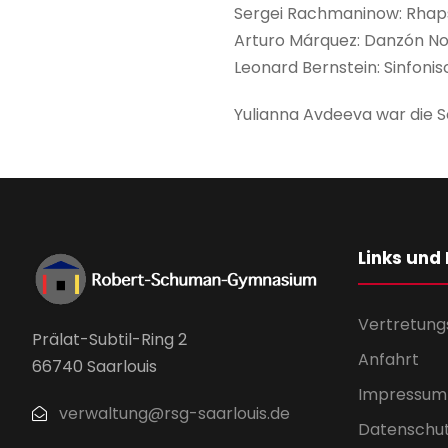
Sergei Rachmaninow: Rhaps
Arturo Márquez: Danzón No
Leonard Bernstein: Sinfoni
Yulianna Avdeeva war die Sol
Links und
Vertretung
Prälat-Subtil-Ring 2
Anfahrt
66740 Saarlouis
Impressum
verwaltung@rsg-saarlouis.de
Datenschu