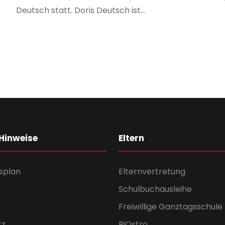
Deutsch statt. Doris Deutsch ist...
 Hinweise
Eltern
splan
Elternvertretung
Schulbuchausleihe
Freiwillige Ganztagsschule
tz
BiOstro